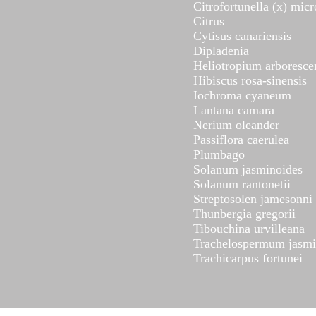
Citrofortunella (x) mic
Citrus
Cytisus canariensis
Dipladenia
Heliotropium arboresce
Hibiscus rosa-sinensis
Iochroma cyaneum
Lantana camara
Nerium oleander
Passiflora caerulea
Plumbago
Solanum jasminoides
Solanum rantonetii
Streptosolen jamesonni
Thunbergia gregorii
Tibouchina urvilleana
Trachelospermum jasmi
Trachicarpus fortunei