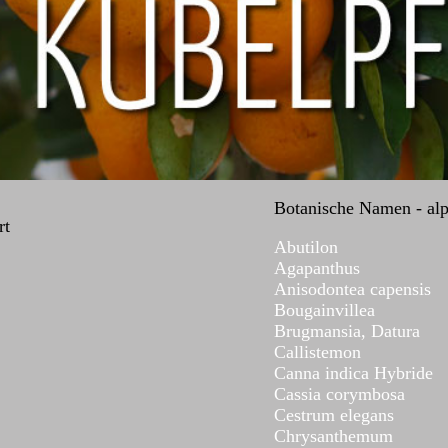
Botanische Namen - alph
rt
Abutilon
Agapanthus
Anisodontea capensis
Bougainvillea
Brugmansia, Datura
Callistemon
Canna indica Hybride
Cassia corymbosa
Cestrum elegans
Chrysanthemum