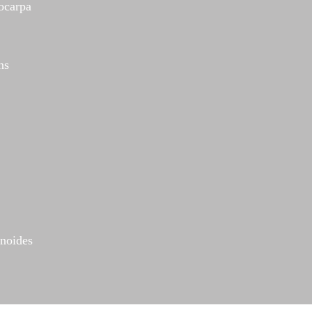
rocarpa
ns
noides