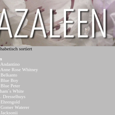
abetisch sortiert
n
 Andantino
 Anne Rose Whitney
 Belkanto
 Blue Boy
Blue Peter
ham´s White
. Dresselhuys
 Ehrengold
 Gomer Waterer
Jacksonii