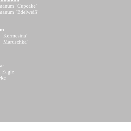
manum ´Cupcake´
manum ´Edelweiß´
um
 ´Kermesina´
 ´Maruschka´
ar
n Eagle
yke
n