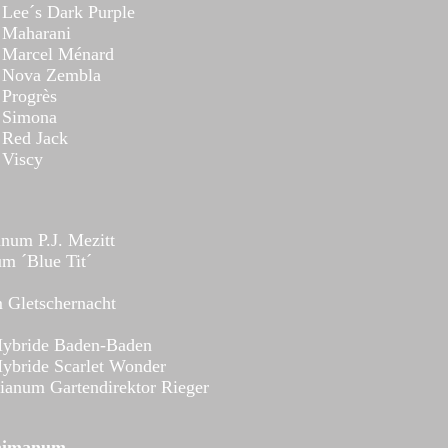
Lee´s Dark Purple
 Maharani
 Marcel Ménard
 Nova Zembla
Progrès
 Simona
 Red Jack
 Viscy
num P.J. Mezitt
m ´Blue Tit´
 Gletschernacht
Hybride Baden-Baden
ybride Scarlet Wonder
ianum Gartendirektor Rieger
himanum