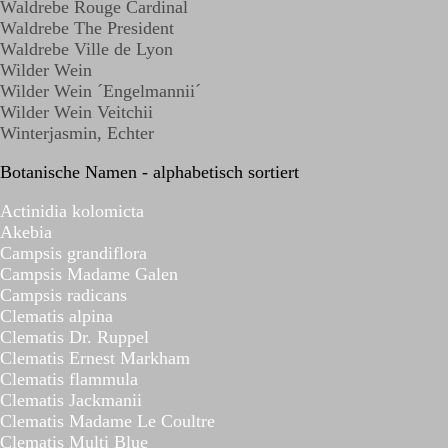
Waldrebe Rouge Cardinal
Waldrebe The President
Waldrebe Ville de Lyon
Wilder Wein
Wilder Wein ´Engelmannii´
Wilder Wein Veitchii
Winterjasmin, Echter
Botanische Namen - alphabetisch sortiert
Actinidia kolomicta
Akebia
Campsis grandiflora
Campsis Madame Galen
Campsis radicans
Clematis alpina
Clematis Dr. Ruppel
Clematis Ernest Markham
Clematis flammula
Clematis Jackmanii
Clematis Madame Le Coultre
Clematis Multi Blue