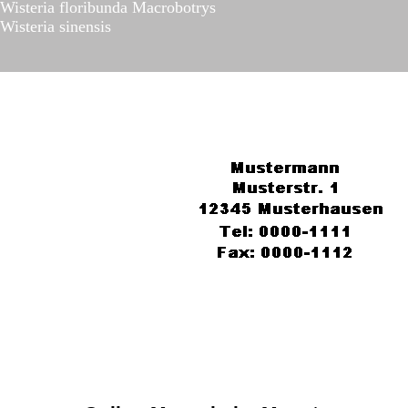
Wisteria floribunda Macrobotrys
Wisteria sinensis