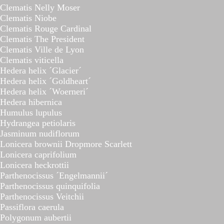
Clematis Nelly Moser
Clematis Niobe
Clematis Rouge Cardinal
Clematis The President
Clematis Ville de Lyon
Clematis viticella
Hedera helix ´Glacier´
Hedera helix ´Goldheart´
Hedera helix ´Woerneri´
Hedera hibernica
Humulus lupulus
Hydrangea petiolaris
Jasminum nudiflorum
Lonicera brownii Dropmore Scarlett
Lonicera caprifolium
Lonicera heckrottii
Parthenocissus ´Engelmannii´
Parthenocissus quinquifolia
Parthenocissus Veitchii
Passiflora caerula
Polygonum aubertii